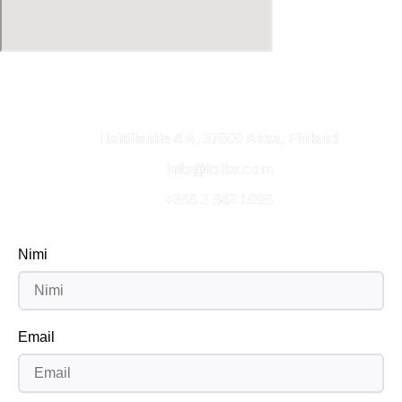
Haittilantie 4 A, 37800 Akaa, Finland
info@toika.com
+358 3 542 1095
Nimi
Email