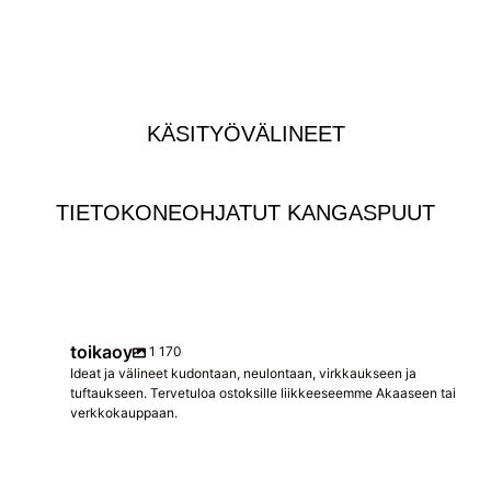
KÄSITYÖVÄLINEET
TIETOKONEOHJATUT KANGASPUUT
toikaoy
1 170
Ideat ja välineet kudontaan, neulontaan, virkkaukseen ja
tuftaukseen. Tervetuloa ostoksille liikkeeseemme Akaaseen tai
verkkokauppaan.
toikaoy
toikaoy
Elo 3
toikaoy